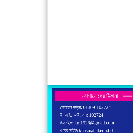
যোগাযোগের ঠিকানা
মোবাইল নম্বর: 01309-102724
ই. আই. আই. এন: 102724
ই-মেইল: km1928@gmail.com
ওয়েব সাইটঃ khasmahal.edu.bd