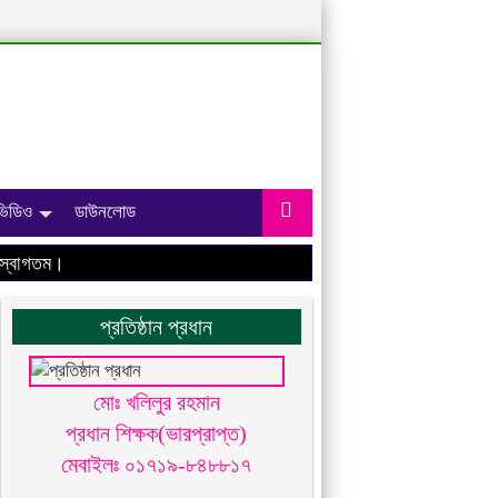
ভিডিও
ডাউনলোড
বাগতম।
প্রতিষ্ঠান প্রধান
মোঃ খলিলুর রহমান
প্রধান শিক্ষক(ভারপ্রাপ্ত)
মেবাইলঃ ০১৭১৯-৮৪৮৮১৭