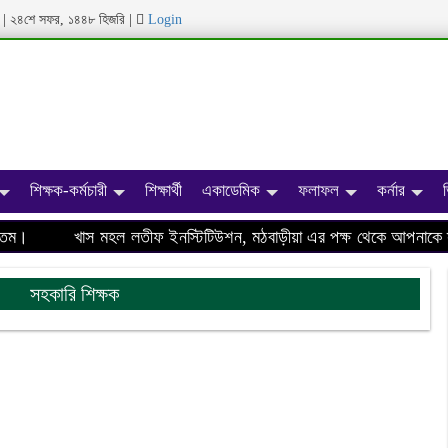
ব্দ | ২৪শে সফর, ১৪৪৮ হিজরি
|
Login
শিক্ষক-কর্মচারী
শিক্ষার্থী
একাডেমিক
ফলাফল
কর্নার
ম।
খাস মহল লতীফ ইনস্টিটিউশন, মঠবাড়ীয়া এর পক্ষ থেকে আপনাকে স্
সহকারি শিক্ষক