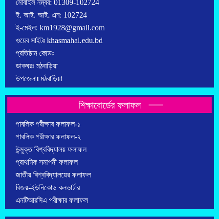
মোবাইল নম্বর: 01309-102724
ই. আই. আই. এন: 102724
ই-মেইল: km1928@gmail.com
ওয়েব সাইটঃ khasmahal.edu.bd
প্রতিষ্ঠান কোডঃ
ডাকঘরঃ মঠবাড়িয়া
উপজেলাঃ মঠবাড়িয়া
শিক্ষাবোর্ডের ফলাফল
পাবলিক পরীক্ষার ফলাফল-১
পাবলিক পরীক্ষার ফলাফল-২
উন্মুক্ত বিশ্ববিদ্যালয় ফলাফল
প্রাথমিক সমাপনী ফলাফল
জাতীয় বিশ্ববিদ্যালয়ের ফলাফল
বিজয়-ইউনিকোড কনভার্টার
এনটিআরসিএ পরীক্ষার ফলাফল