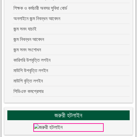
শিক্ষক ও কর্মচারী অবসর সুবিধা বোর্ড
অনলাইনে জন্ম নিবন্ধন আবেদন
জন্ম সনদ যাচাই
জন্ম নিবন্ধন আবেদন
জন্ম সনদ সংশোধন
কারিগরি উপবৃত্তি লগইন
মাউশি উপবৃত্তি লগইন
মাউশি বৃত্তি লগইন
পিডিএফ কমপ্রেসার
জরুরী হটলাইন