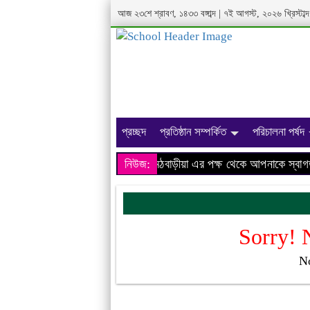
আজ ২৩শে শ্রাবণ, ১৪৩৩ বঙ্গাব্দ | ৭ই আগস্ট, ২০২৬ খ্রিস্টা
প্রচ্ছদ
প্রতিষ্ঠান সম্পর্কিত
পরিচালনা পর্ষদ
খাস মহল লতীফ ইনস্টিটিউশন, মঠবাড়ীয়া এর পক্ষ থেকে আপনাকে স্বাগত
নিউজ:
Sorry! 
No