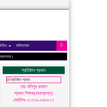
ভিডিও
ডাউনলোড
বাগতম।
প্রতিষ্ঠান প্রধান
মোঃ খলিলুর রহমান
প্রধান শিক্ষক(ভারপ্রাপ্ত)
মেবাইলঃ ০১৭১৯-৮৪৮৮১৭