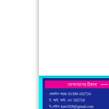
যোগাযোগের ঠিকানা
মোবাইল নম্বর: 01309-102724
ই. আই. আই. এন: 102724
ই-মেইল: km1928@gmail.com