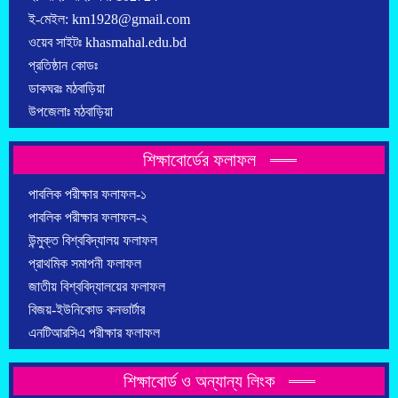
ই-মেইল: km1928@gmail.com
ওয়েব সাইটঃ khasmahal.edu.bd
প্রতিষ্ঠান কোডঃ
ডাকঘরঃ মঠবাড়িয়া
উপজেলাঃ মঠবাড়িয়া
শিক্ষাবোর্ডের ফলাফল
পাবলিক পরীক্ষার ফলাফল-১
পাবলিক পরীক্ষার ফলাফল-২
উন্মুক্ত বিশ্ববিদ্যালয় ফলাফল
প্রাথমিক সমাপনী ফলাফল
জাতীয় বিশ্ববিদ্যালয়ের ফলাফল
বিজয়-ইউনিকোড কনভার্টার
এনটিআরসিএ পরীক্ষার ফলাফল
শিক্ষাবোর্ড ও অন্যান্য লিংক