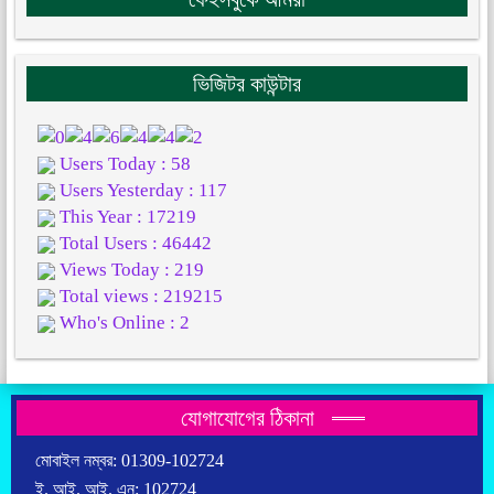
ভিজিটর কাউন্টার
Users Today : 58
Users Yesterday : 117
This Year : 17219
Total Users : 46442
Views Today : 219
Total views : 219215
Who's Online : 2
যোগাযোগের ঠিকানা
মোবাইল নম্বর: 01309-102724
ই. আই. আই. এন: 102724