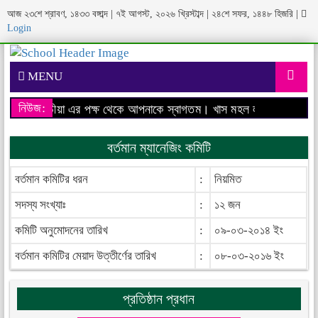
আজ ২৩শে শ্রাবণ, ১৪৩৩ বঙ্গাব্দ | ৭ই আগস্ট, ২০২৬ খ্রিস্টাব্দ | ২৪শে সফর, ১৪৪৮ হিজরি
|
Login
MENU
নিউজ:
উশন, মঠবাড়ীয়া এর পক্ষ থেকে আপনাকে স্বাগতম।
খাস মহল লতীফ ইনস্টিটিউশ
বর্তমান ম্যানেজিং কমিটি
বর্তমান কমিটির ধরন
:
নিয়মিত
সদস্য সংখ্যাঃ
:
১২ জন
কমিটি অনুমোদনের তারিখ
:
০৯-০৩-২০১৪ ইং
বর্তমান কমিটির মেয়াদ উত্তীর্ণের তারিখ
:
০৮-০৩-২০১৬ ইং
প্রতিষ্ঠান প্রধান